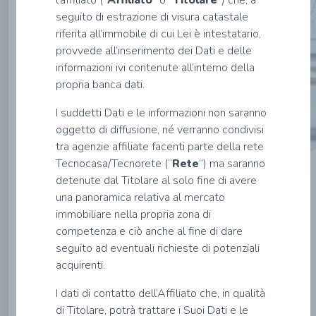
l’affiliato (“
Affiliato
” o “
Titolare
”) che, a
tuoi
seguito di estrazione di visura catastale
dati
riferita all’immobile di cui Lei è intestatario,
provvede all’inserimento dei Dati e delle
informazioni ivi contenute all’interno della
propria banca dati.
Nome*
I suddetti Dati e le informazioni non saranno
oggetto di diffusione, né verranno condivisi
Cognome*
tra agenzie affiliate facenti parte della rete
Tecnocasa/Tecnorete (“
Rete
”) ma saranno
detenute dal Titolare al solo fine di avere
Email*
una panoramica relativa al mercato
immobiliare nella propria zona di
competenza e ciò anche al fine di dare
Codice
seguito ad eventuali richieste di potenziali
Fiscale*
acquirenti.
INVIA
I dati di contatto dell’Affiliato che, in qualità
di Titolare, potrà trattare i Suoi Dati e le