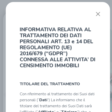
Affiliato:
INFORMATIVA RELATIVA AL
IMMOBILIARE
VALEGGIO S.R.L.
TRATTAMENTO DEI DATI
VIA ALTICHIERO
PERSONALI ART. 13 e 14 DEL
DA ZEVIO 5,
ANGOLO CON VIA
REGOLAMENTO (UE)
FILIPPO ZERLOTTI
2016/679 (“GDPR”)
- 37059 Zevio
(it_vr)
CONNESSA ALLE ATTIVITA’ DI
Tel: 378 4158687
CENSIMENTO IMMOBILI
-
vrhsh@tecnocasa.it
TITOLARE DEL TRATTAMENTO
Con riferimento al trattamento dei Suoi dati
Inserisci
personali (“
Dati
”) La informiamo che il
i
titolare del trattamento dei Suoi Dati sarà