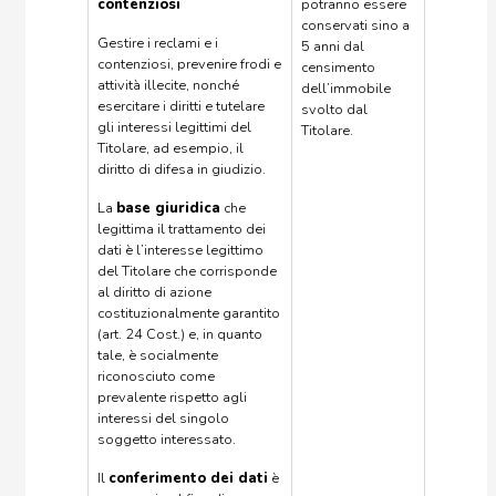
contenziosi
potranno essere
conservati sino a
Gestire i reclami e i
5 anni dal
contenziosi, prevenire frodi e
censimento
attività illecite, nonché
dell’immobile
esercitare i diritti e tutelare
svolto dal
gli interessi legittimi del
Titolare.
Titolare, ad esempio, il
diritto di difesa in giudizio.
La
base giuridica
che
legittima il trattamento dei
dati è l’interesse legittimo
del Titolare che corrisponde
al diritto di azione
costituzionalmente garantito
(art. 24 Cost.) e, in quanto
tale, è socialmente
riconosciuto come
prevalente rispetto agli
interessi del singolo
soggetto interessato.
Il
conferimento dei dati
è