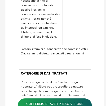
necessario al fine di
consentire al Titolare di
gestire i reclami e i
contenziosi, prevenire frodi e
attività illecite, nonché
esercitare i diritti e tutelare
gli interessi legittimi del
Titolare, ad esempio, il
diritto di difesa in giudizio.
Decorsi i termini di conservazione sopra indicati, i
Dati saranno distrutti, cancellati o resi anonimi.
CATEGORIE DI DATI TRATTATI
Per il perseguimento della finalità di seguito
riportate, l’Affiliato potrà raccogliere e trattare
Suoi Dati quali nome, cognome, codice fiscale e
le informazioni catastali relative all’immobile di
Sua proprietà, così come presenti all’interno della
CONFERMO DI AVER PRESO VISIONE
visura catastale estratta dai portali pubblici