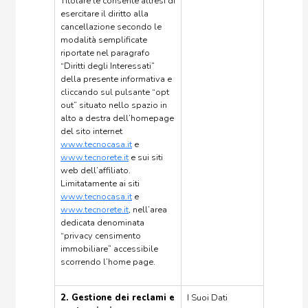
Titolare le consente altresì di
esercitare il diritto alla
cancellazione secondo le
modalità semplificate
riportate nel paragrafo
“Diritti degli Interessati”
della presente informativa e
cliccando sul pulsante “opt
out” situato nello spazio in
alto a destra dell’homepage
del sito internet
www.tecnocasa.it
e
www.tecnorete.it
e sui siti
web dell’affiliato.
Limitatamente ai siti
www.tecnocasa.it
e
www.tecnorete.it
, nell’area
dedicata denominata
“privacy censimento
immobiliare” accessibile
scorrendo l’home page.
2. Gestione dei reclami e
I Suoi Dati