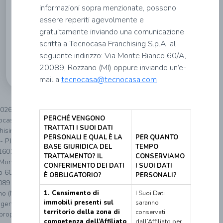
informazioni sopra menzionate, possono
essere reperiti agevolmente e
gratuitamente inviando una comunicazione
scritta a Tecnocasa Franchising S.p.A. al
Informativa
seguente indirizzo: Via Monte Bianco 60/A,
privacy
20089, Rozzano (MI) oppure inviando un’e-
mail a
tecnocasa@tecnocasa.com
026
PERCHÉ VENGONO
ocasa
TRATTATI I SUOI DATI
hising
PERSONALI E QUAL È LA
PER QUANTO
- P.IVA
BASE GIURIDICA DEL
TEMPO
160152
TRATTAMENTO? IL
CONSERVIAMO
 Monte
CONFERIMENTO DEI DATI
I SUOI DATI
o 60/A
È OBBLIGATORIO?
PERSONALI?
089
o (MI).
1. Censimento di
I Suoi Dati
immobili presenti sul
saranno
genzia
territorio della zona di
conservati
proprio
competenza dell’Affiliato
dall’Affiliato per