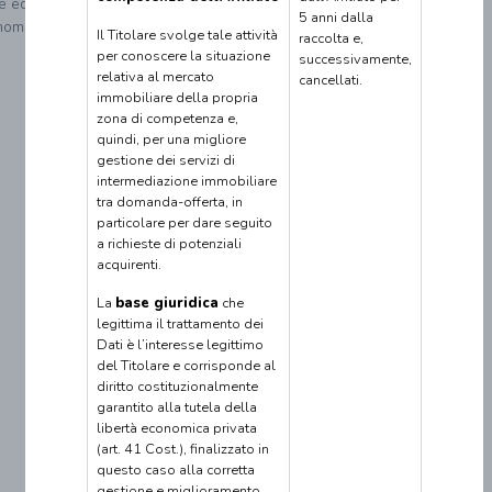
re ed è
5 anni dalla
noma.
Il Titolare svolge tale attività
raccolta e,
per conoscere la situazione
successivamente,
relativa al mercato
cancellati.
immobiliare della propria
zona di competenza e,
quindi, per una migliore
gestione dei servizi di
intermediazione immobiliare
tra domanda-offerta, in
particolare per dare seguito
a richieste di potenziali
acquirenti.
La
base giuridica
che
legittima il trattamento dei
Dati è l’interesse legittimo
del Titolare e corrisponde al
diritto costituzionalmente
garantito alla tutela della
libertà economica privata
(art. 41 Cost.), finalizzato in
questo caso alla corretta
gestione e miglioramento