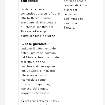
contenziosi
potranno essere
conservati sino a
Gestire i reclami e i
5 anni dal
contenziosi, prevenire frodi e
censimento
attività illecite, nonché
dell’immobile
esercitare i diritti e tutelare
svolto dal
gli interessi legittimi del
Titolare.
Titolare, ad esempio, il
diritto di difesa in giudizio.
La
base giuridica
che
legittima il trattamento dei
dati è l’interesse legittimo
del Titolare che corrisponde
al diritto di azione
costituzionalmente garantito
(art. 24 Cost.) e, in quanto
tale, è socialmente
riconosciuto come
prevalente rispetto agli
interessi del singolo
soggetto interessato.
Il
conferimento dei dati
è