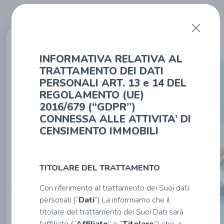
Affiliato:
IL
INFORMATIVA RELATIVA AL
TROVATORE
IMMOBILIARE
TRATTAMENTO DEI DATI
S.R.L.
PERSONALI ART. 13 e 14 DEL
VIA SPEZIA, 70/E
- 43044 Collecchio
REGOLAMENTO (UE)
(it_pr)
2016/679 (“GDPR”)
Tel: 0521 302702
-
CONNESSA ALLE ATTIVITA’ DI
prhse@tecnocasa.it
CENSIMENTO IMMOBILI
TITOLARE DEL TRATTAMENTO
Inserisci
Con riferimento al trattamento dei Suoi dati
i
personali (“
Dati
”) La informiamo che il
tuoi
titolare del trattamento dei Suoi Dati sarà