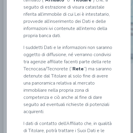
l’affiliato (“
Affiliato
” o “
Titolare
”) che, a
dati
seguito di estrazione di visura catastale
riferita all’immobile di cui Lei è intestatario,
provvede all’inserimento dei Dati e delle
informazioni ivi contenute all’interno della
Nome*
propria banca dati.
I suddetti Dati e le informazioni non saranno
Cognome*
oggetto di diffusione, né verranno condivisi
tra agenzie affiliate facenti parte della rete
Tecnocasa/Tecnorete (“
Rete
”) ma saranno
Email*
detenute dal Titolare al solo fine di avere
una panoramica relativa al mercato
immobiliare nella propria zona di
Codice
competenza e ciò anche al fine di dare
Fiscale*
seguito ad eventuali richieste di potenziali
acquirenti.
INVIA
I dati di contatto dell’Affiliato che, in qualità
di Titolare, potrà trattare i Suoi Dati e le