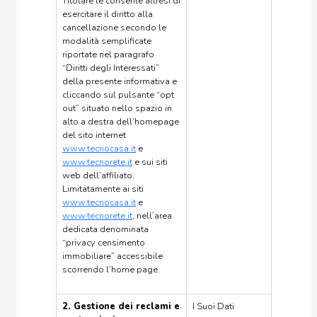
Titolare le consente altresì di
esercitare il diritto alla
cancellazione secondo le
modalità semplificate
riportate nel paragrafo
“Diritti degli Interessati”
della presente informativa e
cliccando sul pulsante “opt
out” situato nello spazio in
alto a destra dell’homepage
del sito internet
www.tecnocasa.it
e
www.tecnorete.it
e sui siti
web dell’affiliato.
Limitatamente ai siti
www.tecnocasa.it
e
www.tecnorete.it
, nell’area
dedicata denominata
“privacy censimento
immobiliare” accessibile
scorrendo l’home page.
2. Gestione dei reclami e
I Suoi Dati