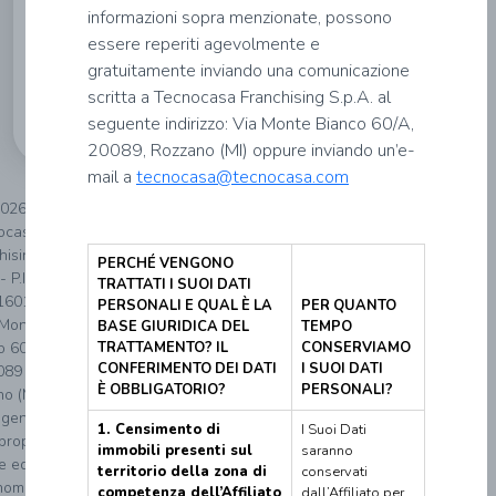
informazioni sopra menzionate, possono
essere reperiti agevolmente e
Informativa
gratuitamente inviando una comunicazione
privacy
scritta a Tecnocasa Franchising S.p.A. al
seguente indirizzo: Via Monte Bianco 60/A,
20089, Rozzano (MI) oppure inviando un’e-
mail a
tecnocasa@tecnocasa.com
026
ocasa
hising
PERCHÉ VENGONO
- P.IVA
TRATTATI I SUOI DATI
160152
PERSONALI E QUAL È LA
PER QUANTO
 Monte
BASE GIURIDICA DEL
TEMPO
o 60/A
TRATTAMENTO? IL
CONSERVIAMO
CONFERIMENTO DEI DATI
I SUOI DATI
089
È OBBLIGATORIO?
PERSONALI?
o (MI).
genzia
1. Censimento di
I Suoi Dati
proprio
immobili presenti sul
saranno
re ed è
territorio della zona di
conservati
noma.
competenza dell’Affiliato
dall’Affiliato per