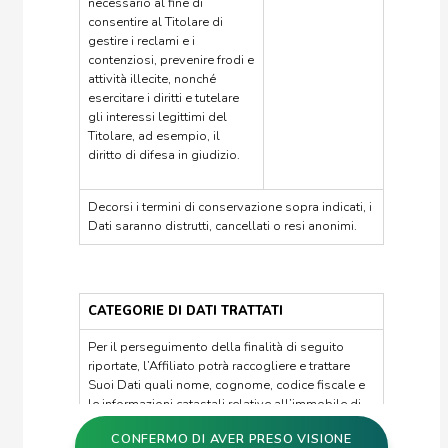
necessario al fine di
consentire al Titolare di
gestire i reclami e i
contenziosi, prevenire frodi e
attività illecite, nonché
esercitare i diritti e tutelare
gli interessi legittimi del
Titolare, ad esempio, il
diritto di difesa in giudizio.
Decorsi i termini di conservazione sopra indicati, i
Dati saranno distrutti, cancellati o resi anonimi.
CATEGORIE DI DATI TRATTATI
Per il perseguimento della finalità di seguito
riportate, l’Affiliato potrà raccogliere e trattare
Suoi Dati quali nome, cognome, codice fiscale e
le informazioni catastali relative all’immobile di
Sua proprietà, così come presenti all’interno della
CONFERMO DI AVER PRESO VISIONE
visura catastale estratta dai portali pubblici