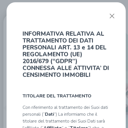
Affiliato:
REAL
INFORMATIVA RELATIVA AL
ESTATE S.R.L.
VIA E. DE NICOLA,
TRATTAMENTO DEI DATI
155 - 03043
PERSONALI ART. 13 e 14 DEL
Cassino (it_fr)
Tel: 0776 311873
REGOLAMENTO (UE)
-
2016/679 (“GDPR”)
frhsa@tecnocasa.it
CONNESSA ALLE ATTIVITA’ DI
CENSIMENTO IMMOBILI
Inserisci
TITOLARE DEL TRATTAMENTO
i
Con riferimento al trattamento dei Suoi dati
tuoi
personali (“
Dati
”) La informiamo che il
dati
titolare del trattamento dei Suoi Dati sarà