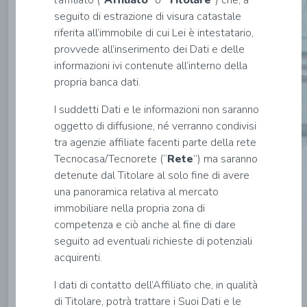
l’affiliato (“
Affiliato
” o “
Titolare
”) che, a
seguito di estrazione di visura catastale
riferita all’immobile di cui Lei è intestatario,
Nome*
provvede all’inserimento dei Dati e delle
informazioni ivi contenute all’interno della
propria banca dati.
Cognome*
I suddetti Dati e le informazioni non saranno
oggetto di diffusione, né verranno condivisi
Email*
tra agenzie affiliate facenti parte della rete
Tecnocasa/Tecnorete (“
Rete
”) ma saranno
detenute dal Titolare al solo fine di avere
Codice
una panoramica relativa al mercato
Fiscale*
immobiliare nella propria zona di
competenza e ciò anche al fine di dare
INVIA
seguito ad eventuali richieste di potenziali
acquirenti.
I dati di contatto dell’Affiliato che, in qualità
di Titolare, potrà trattare i Suoi Dati e le