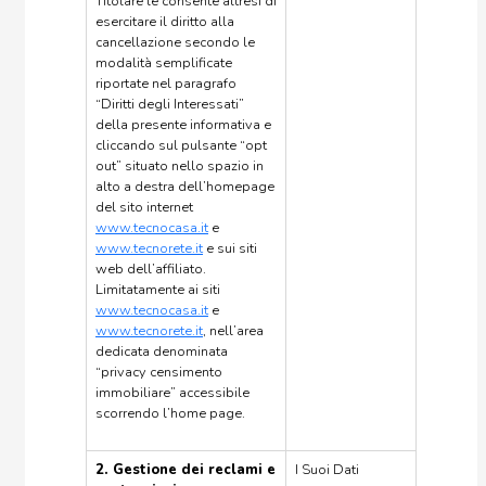
Titolare le consente altresì di
esercitare il diritto alla
cancellazione secondo le
modalità semplificate
riportate nel paragrafo
“Diritti degli Interessati”
della presente informativa e
cliccando sul pulsante “opt
out” situato nello spazio in
alto a destra dell’homepage
del sito internet
www.tecnocasa.it
e
www.tecnorete.it
e sui siti
web dell’affiliato.
Limitatamente ai siti
www.tecnocasa.it
e
www.tecnorete.it
, nell’area
dedicata denominata
“privacy censimento
immobiliare” accessibile
scorrendo l’home page.
2. Gestione dei reclami e
I Suoi Dati