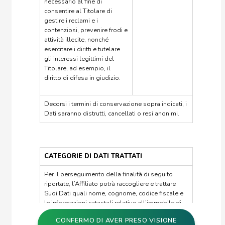
necessario al fine di
consentire al Titolare di
gestire i reclami e i
contenziosi, prevenire frodi e
attività illecite, nonché
esercitare i diritti e tutelare
gli interessi legittimi del
Titolare, ad esempio, il
diritto di difesa in giudizio.
Decorsi i termini di conservazione sopra indicati, i
Dati saranno distrutti, cancellati o resi anonimi.
CATEGORIE DI DATI TRATTATI
Per il perseguimento della finalità di seguito
riportate, l’Affiliato potrà raccogliere e trattare
Suoi Dati quali nome, cognome, codice fiscale e
le informazioni catastali relative all’immobile di
Sua proprietà, così come presenti all’interno della
CONFERMO DI AVER PRESO VISIONE
visura catastale estratta dai portali pubblici