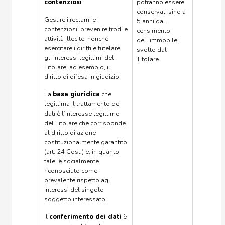
contenziosi
potranno essere
conservati sino a
Gestire i reclami e i
5 anni dal
contenziosi, prevenire frodi e
censimento
attività illecite, nonché
dell’immobile
esercitare i diritti e tutelare
svolto dal
gli interessi legittimi del
Titolare.
Titolare, ad esempio, il
diritto di difesa in giudizio.
La
base giuridica
che
legittima il trattamento dei
dati è l’interesse legittimo
del Titolare che corrisponde
al diritto di azione
costituzionalmente garantito
(art. 24 Cost.) e, in quanto
tale, è socialmente
riconosciuto come
prevalente rispetto agli
interessi del singolo
soggetto interessato.
Il
conferimento dei dati
è