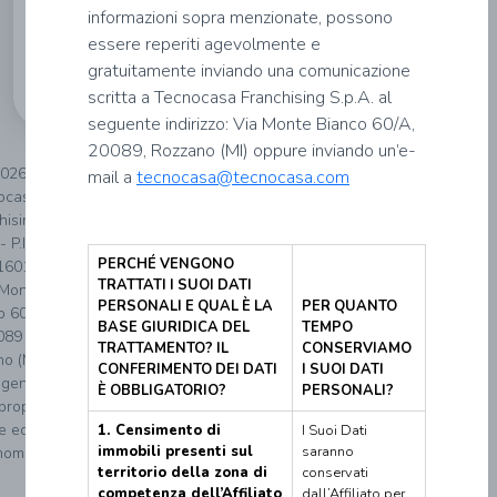
informazioni sopra menzionate, possono
Informativa
essere reperiti agevolmente e
privacy
gratuitamente inviando una comunicazione
scritta a Tecnocasa Franchising S.p.A. al
seguente indirizzo: Via Monte Bianco 60/A,
20089, Rozzano (MI) oppure inviando un’e-
026
mail a
tecnocasa@tecnocasa.com
ocasa
hising
- P.IVA
PERCHÉ VENGONO
160152
TRATTATI I SUOI DATI
 Monte
PERSONALI E QUAL È LA
PER QUANTO
o 60/A
BASE GIURIDICA DEL
TEMPO
089
TRATTAMENTO? IL
CONSERVIAMO
o (MI).
CONFERIMENTO DEI DATI
I SUOI DATI
genzia
È OBBLIGATORIO?
PERSONALI?
proprio
re ed è
1. Censimento di
I Suoi Dati
immobili presenti sul
saranno
noma.
territorio della zona di
conservati
competenza dell’Affiliato
dall’Affiliato per