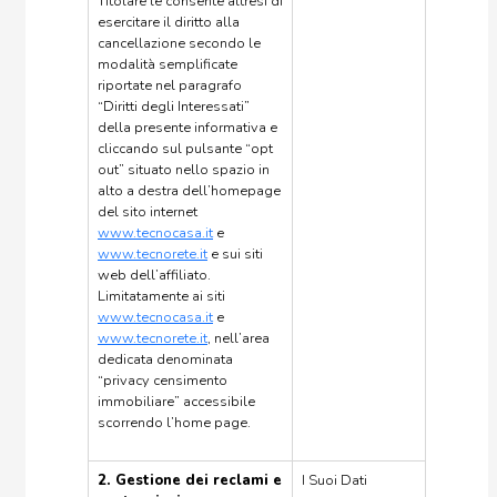
Titolare le consente altresì di
esercitare il diritto alla
cancellazione secondo le
modalità semplificate
riportate nel paragrafo
“Diritti degli Interessati”
della presente informativa e
cliccando sul pulsante “opt
out” situato nello spazio in
alto a destra dell’homepage
del sito internet
www.tecnocasa.it
e
www.tecnorete.it
e sui siti
web dell’affiliato.
Limitatamente ai siti
www.tecnocasa.it
e
www.tecnorete.it
, nell’area
dedicata denominata
“privacy censimento
immobiliare” accessibile
scorrendo l’home page.
2. Gestione dei reclami e
I Suoi Dati