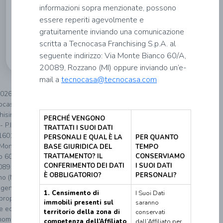
informazioni sopra menzionate, possono
essere reperiti agevolmente e
Informativa
gratuitamente inviando una comunicazione
privacy
scritta a Tecnocasa Franchising S.p.A. al
seguente indirizzo: Via Monte Bianco 60/A,
20089, Rozzano (MI) oppure inviando un’e-
mail a
tecnocasa@tecnocasa.com
026
ocasa
hising
PERCHÉ VENGONO
- P.IVA
TRATTATI I SUOI DATI
160152
PERSONALI E QUAL È LA
PER QUANTO
 Monte
BASE GIURIDICA DEL
TEMPO
o 60/A
TRATTAMENTO? IL
CONSERVIAMO
CONFERIMENTO DEI DATI
I SUOI DATI
089
È OBBLIGATORIO?
PERSONALI?
o (MI).
genzia
1. Censimento di
I Suoi Dati
proprio
immobili presenti sul
saranno
re ed è
territorio della zona di
conservati
noma.
competenza dell’Affiliato
dall’Affiliato per