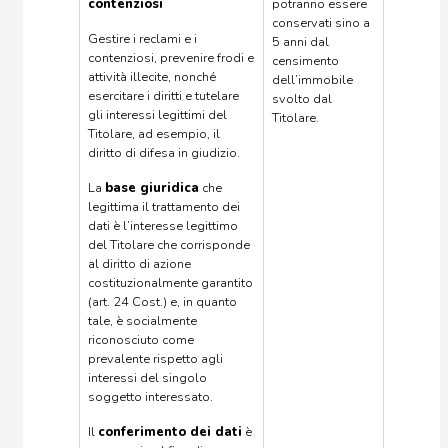
contenziosi
potranno essere
conservati sino a
Gestire i reclami e i
5 anni dal
contenziosi, prevenire frodi e
censimento
attività illecite, nonché
dell’immobile
esercitare i diritti e tutelare
svolto dal
gli interessi legittimi del
Titolare.
Titolare, ad esempio, il
diritto di difesa in giudizio.
La
base giuridica
che
legittima il trattamento dei
dati è l’interesse legittimo
del Titolare che corrisponde
al diritto di azione
costituzionalmente garantito
(art. 24 Cost.) e, in quanto
tale, è socialmente
riconosciuto come
prevalente rispetto agli
interessi del singolo
soggetto interessato.
Il
conferimento dei dati
è