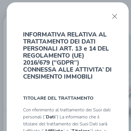
Affiliato:
STUDIO
INFORMATIVA RELATIVA AL
DIAMANTE S.R.L.
VIA CARLO
TRATTAMENTO DEI DATI
ALBERTO DALLA
PERSONALI ART. 13 e 14 DEL
CHIESA, 2 -
87023 Diamante
REGOLAMENTO (UE)
(it_cs)
2016/679 (“GDPR”)
Tel: 0985 1787505
-
CONNESSA ALLE ATTIVITA’ DI
cshs5@tecnocasa.it
CENSIMENTO IMMOBILI
TITOLARE DEL TRATTAMENTO
Inserisci
Con riferimento al trattamento dei Suoi dati
i
personali (“
Dati
”) La informiamo che il
tuoi
titolare del trattamento dei Suoi Dati sarà