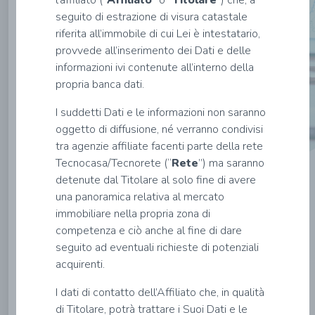
l’affiliato (“
Affiliato
” o “
Titolare
”) che, a
dati
seguito di estrazione di visura catastale
riferita all’immobile di cui Lei è intestatario,
provvede all’inserimento dei Dati e delle
informazioni ivi contenute all’interno della
Nome*
propria banca dati.
I suddetti Dati e le informazioni non saranno
Cognome*
oggetto di diffusione, né verranno condivisi
tra agenzie affiliate facenti parte della rete
Tecnocasa/Tecnorete (“
Rete
”) ma saranno
Email*
detenute dal Titolare al solo fine di avere
una panoramica relativa al mercato
immobiliare nella propria zona di
Codice
competenza e ciò anche al fine di dare
Fiscale*
seguito ad eventuali richieste di potenziali
acquirenti.
INVIA
I dati di contatto dell’Affiliato che, in qualità
di Titolare, potrà trattare i Suoi Dati e le