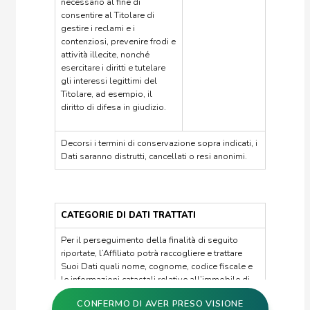
necessario al fine di
consentire al Titolare di
gestire i reclami e i
contenziosi, prevenire frodi e
attività illecite, nonché
esercitare i diritti e tutelare
gli interessi legittimi del
Titolare, ad esempio, il
diritto di difesa in giudizio.
Decorsi i termini di conservazione sopra indicati, i
Dati saranno distrutti, cancellati o resi anonimi.
CATEGORIE DI DATI TRATTATI
Per il perseguimento della finalità di seguito
riportate, l’Affiliato potrà raccogliere e trattare
Suoi Dati quali nome, cognome, codice fiscale e
le informazioni catastali relative all’immobile di
Sua proprietà, così come presenti all’interno della
CONFERMO DI AVER PRESO VISIONE
visura catastale estratta dai portali pubblici